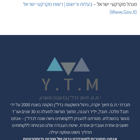
מנהל מקרקעי ישראל –
בעלות ורישום | רשות מקרקעי ישראל
(www.gov.il)
י.ת.מ. תיווך נדל"ן ברעננה והשרון
חברת י.ת.ם
תיווך יוקרה, ניהול והשקעות נדל"ן
הוקמה בשנת 2000 על ידי
תובל מלכה. תובל, יליד רעננה, מתווך מורשה למעלה מ-30 שנים ועו״ד
מגשר בהשכלתו. מטרתנו להעניק ללקוחותינו גישה שונה לנדל״ן – אנחנו
חושבים אחרת ועובדים אחרת. שיטת העבודה שלנו מבטיחה ללקוחותינו
תהליך פשוט ועסקה יעילה.
אנחנו מחויבים לסטנדרט גבוה של שירות ודיסקרטיות