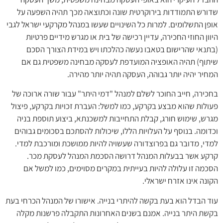
שדורש התמודדות בירוקרטית שונה וכתוצאה מכך תהיה השפעה על
אופן התשלומים. למרות כל השינויים שעשו במנהל מקרקעי ישראל לגבי
היוון החוזי החכירה, עדיין רכישה של בית או מגרש מידיים פרטיות
(בתנאי שהרישום בטאבו נעשה כהלכתו ויש במידת הצורך הסכם
שיתוף) תהיה האופציה המועדפת לעסקה מבחינה משפטית גם אם
המחיר יהיה יותר גבוהה, העסקה תהיה יותר מהירה.
בחכירה, חייב החוכר לשלם למנהל "דמי היתר" עבור שורה ארוכה של
פעולות שהוא מבצע בקרקע, כמו למשל: העברת זכויות בקרקע, פיצול
מגרש, שימוש חורג, קבלת התחייבות למשכנתא, ביצוע תוספת בניה
וכדומה. בנוסף על העלויות הללו, שיכולות להסתכם בסכומים גבוהים
למדי, מדובר גם בפרוצדורה שעשויה להיות ממושכת ומורכבת למדי.
קרקע אשר בבעלות המנהל דרושה הסכמת המנהל לעסקת מכר.
הסכמה זו עלולה להיות בעייתית במקרים מסוימים, כמו למשל אם
הקונה אינו אזרח ישראלי.
עוד הבדל הוא בעת בקשה להיתרי בנייה. אישורו של המנהל הכרחי בעת
בקשת היתר בנייה. אמנם בשנים האחרונות התקבלה פרשנות מקלה