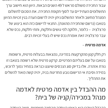
עבור החכירה משולם מראש ל 49 השנים הבאות. היוון הוא חישוב ערך
התשלומים העתידיים עד לסוף תקופת החכירה. את הסכום לתשלום
המנהל מחשב ולאחר התשלום ניתן יהיה לרשום הערה בגין זכויות ההיוון
בטאבו (נרשם שהחכירה מהוונת). התנאי לרישום כזה הוא ביצוע של
פרצלציה – כלומר, חלוקה לפי גושים וחלקות, ותתי חלקות, נכס שלא
עבר פרצלציה זאת אומרת נכס שיש לו בעלי זכויות רבים.
אדמה פרטית
–
רק חלק קטן מהקרקעות במדינה, נמצאות בבעלות פרטית, ורשומות
בטאבו על שם בעליהם הפרטיים. קרקע פרטית שלא רשומה בטאבו זו
נורת אזהרה. אלו בדיוק סוג הנכסים שיוצגו כנראה במחיר נמוך לרוכש ,
במידה וסיבת אי הרישום נובע מחריגות בניה, יהיה קשה מאוד להשלים
את התהליך.
מה ההבדל בין אדמה פרטית לאדמה
מנהל במכירה/קניה של בית?
ההבדל העיקרי הוא באופי העסקה מבחינה משפטית, משך העסקה