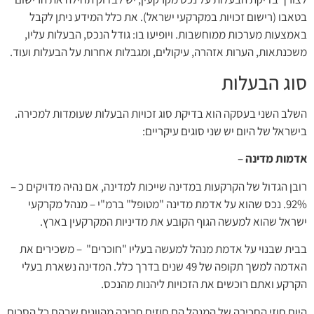
בטאבו (רישום זכויות במקרקעי ישראל). את כלל המידע ניתן לקבל
באמצעות מערכות ממוחשבות. ויופיעו בו: גודל הנכס, הבעלות עליו,
משכנתאות, הערות אזהרה, עיקולים, ומגבלות אחרות על הבעלות ועוד.
סוג הבעלות
השלב השני בעסקה הוא בדיקת סוג זכויות הבעלות שעומדות למכירה.
בישראל של היום יש שני סוגים עיקריים:
אדמות מדינה
–
רובן הגדול של הקרקעות במדינה שייכות למדינה, אם נהיה מדויקים כ –
92%. נכס שהוא על אדמת מדינה "מטופל" ברמ"י – מנהל מקרקעי
ישראל שהוא למעשה הגוף הקובע את מדיניות המקרקעין בארץ.
בבית שבנוי על אדמת מנהל למעשה בעליו "חוכרים" – משכירים את
האדמה למשך תקופה של 49 שנים בדרך כלל. המדינה נשארת בעלי
הקרקע ואתם רוכשים את הזכויות ליהנות מהנכס.
היום חוזי החכירה של המנהל הם חוזים חכירה מהוונים שבהם כל הסכום