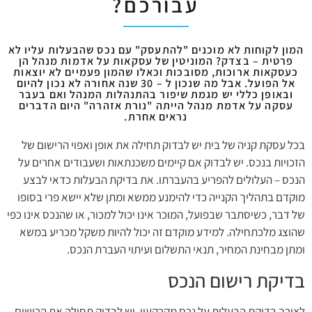
עבורכם?‏
המון לקוחות לא מוכנים "להתעסק" עם נכס שהבעלות עליו לא
פרטית – בצדק? ‏המוניטין של עסקאות על אדמות מנהל הן
כעסקאות ארוכות, מסובכות וכאלו שהמון ‏פעמיים לא יוצאות
אל הפועל. אבל מה שנכון ל – 30 שנה אחורה לא נכון להיום
‏ובאופן כללי יש מגמת שיפור בהתנהלות המנהל ואם בעבר
עסקה על אדמת מנהל ‏הייתה "נורת אזהרה" היום הדברים
נראים אחרת.‏
בכל עסקת קניה של בית יש לבדוק תחילה את אופן ואפוי הרישום של
הזכויות בנכס. יש לבדוק אם קיימים משכנתאות ושעבודים אחרים על
הנכס – העלולים להפריע בהעברתו. את בדיקת הבעלות כדאי לבצע
מוקדם בתהליך הקנייה כדי להימנע ממשא ומתן שלא יישא פרי בסופו
של דבר, כשיסתבר שבפועל, המוכר אינו יכול למכור, או שהנכס אינו כפי
שהוצג מלכתחילה. למידע מוקדם זה יכול להיות משקל מכריע במשא
ומתן מבחינת המחיר, תנאי התשלום ועיתוי העברת הנכס.
בדיקת רישום הנכס
לצורך בדיקת הבעלות על נכס מקרקעין, יש לבדוק תחילה את הרישום