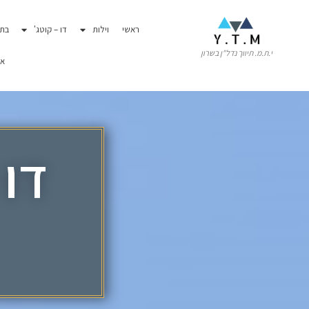
ראשי
וילות
דו – קוטג'
בתי
י.ת.מ. תיווך נדל"ן בשרון
או
דו