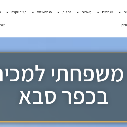
ם
מגרשים
משקים
נחלות
פנטהאוזים
תיווך יוקרה
נ
דות
צור
 משפחתי למכיר
בכפר סבא