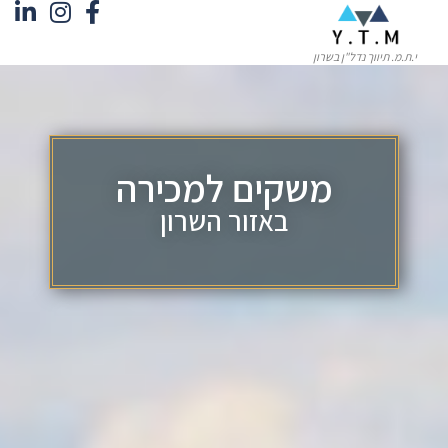
י.ת.מ. תיווך נדל"ן בשרון
משקים למכירה
באזור השרון