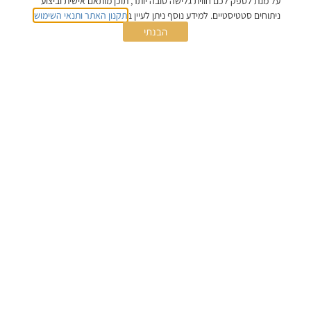
החלום.
על מנת לספק לכם חווית גלישה טובה יותר, תוכן מותאם אישית וביצוע
ניתוחים סטטיסטיים. למידע נוסף ניתן לעיין ב
תקנון האתר ותנאי השימוש
.
התקשרו
ווטסאפ
הבנתי