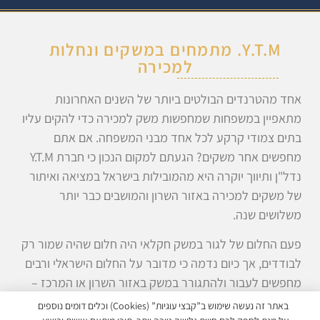
Y.T.M. מתמחים במשקים ונחלות
למכירה
אחד מהטרנדים הבולטים ביותר של השנים האחרונות
מתאפיין במשפחות שמחפשות משק למכירה כדי להקים עליו
בתים צמודי קרקע לכל אחד מבני המשפחה. אם אתם
מחפשים אחר משקים? הגעתם למקום הנכון כי חברת Y.T.M
נדל"ן ותיווך יוקרה היא מהמובילות בישראל במציאה ואיתור
של משקים למכירה באזור השרון והמושבים כבר יותר
משלושים שנה.
פעם החלום של לגור במשק חקלאי היה חלום שהיה שמור רק
לבודדים, אך כיום נדמה כי מדובר על החלום הישראלי ורבים
מחפשים לעבור ולהתגורר במשק באזור השרון או המרכז –
צרו אתנו קשר
עוד היום כדי שנוכל לסייע לכם בהגשמת
באתר זה נעשה שימוש ב”קבצי עוגיות” (cookies) וכלים דומים נוספים