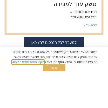
משק עזר למכירה
מחיר: 10,600,000 ₪
גודל נכס: 2600 מ"ר
קרא עוד »
למעבר לכל הנכסים לחץ כאן
באתר זה נעשה שימוש ב”קבצי עוגיות” (cookies) וכלים דומים נוספים
על מנת לספק לכם חווית גלישה טובה יותר, תוכן מותאם אישית וביצוע
ניתוחים סטטיסטיים. למידע נוסף ניתן לעיין ב
תקנון האתר ותנאי השימוש
.
התקשרו
ווטסאפ
י.ת.מ. תיווך יוקרה, ניהול והשקעות נדל"ן
הבנתי
שליחה >>