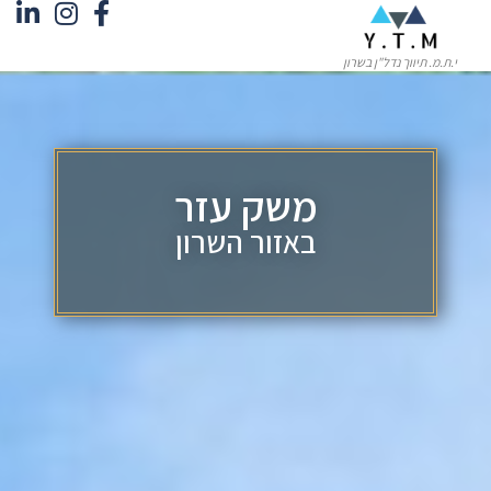
י.ת.מ. תיווך נדל"ן בשרון
משק עזר
באזור השרון