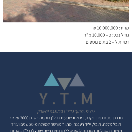
מחיר: 16,000,000 ₪
גודל נכס: כ – 10,000 מ"ר
זכויות ל – 2 בתים נוספים
י.ת.מ. תיווך נדל"ן ברעננה והשרון
חברת י.ת.ם
תיווך יוקרה, ניהול והשקעות נדל"ן
הוקמה בשנת 2000 על ידי
תובל מלכה. תובל, יליד רעננה, מתווך מורשה למעלה מ-30 שנים ועו״ד
מגשר בהשכלתו. מטרתנו להעניק ללקוחותינו גישה שונה לנדל״ן – אנחנו