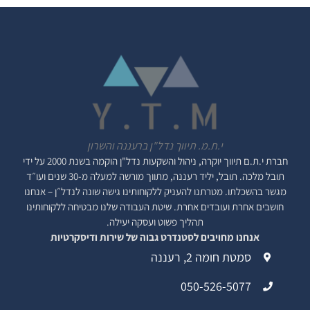
י.ת.מ. תיווך נדל"ן ברעננה והשרון
חברת י.ת.ם
תיווך יוקרה, ניהול והשקעות נדל"ן
הוקמה בשנת 2000 על ידי
תובל מלכה. תובל, יליד רעננה, מתווך מורשה למעלה מ-30 שנים ועו״ד
מגשר בהשכלתו. מטרתנו להעניק ללקוחותינו גישה שונה לנדל״ן – אנחנו
חושבים אחרת ועובדים אחרת. שיטת העבודה שלנו מבטיחה ללקוחותינו
תהליך פשוט ועסקה יעילה.
אנחנו מחויבים לסטנדרט גבוה של שירות ודיסקרטיות
סמטת חומה 2, רעננה
050-526-5077