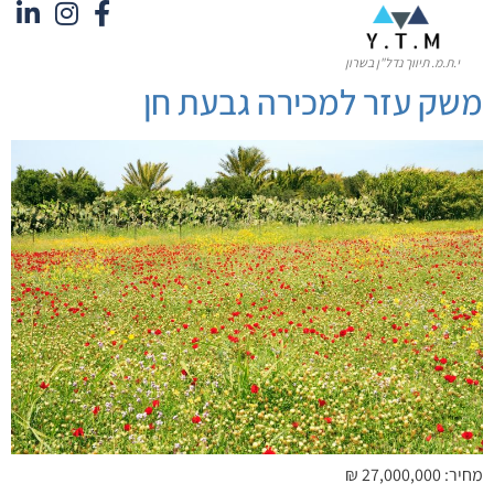
לתוכן
י.ת.מ. תיווך נדל"ן בשרון
משק עזר למכירה גבעת חן
מחיר: 27,000,000 ₪