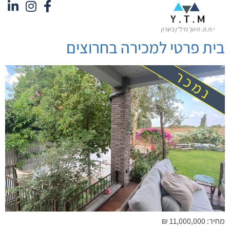
לתוכן
י.ת.מ. תיווך נדל"ן בשרון
בית פרטי למכירה בחרוצים
מחיר: 11,000,000 ₪