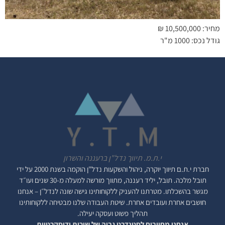
מחיר: 10,500,000 ₪
גודל נכס: 1000 מ"ר
י.ת.מ. תיווך נדל"ן ברעננה והשרון
חברת י.ת.ם
תיווך יוקרה, ניהול והשקעות נדל"ן
הוקמה בשנת 2000 על ידי
תובל מלכה. תובל, יליד רעננה, מתווך מורשה למעלה מ-30 שנים ועו״ד
מגשר בהשכלתו. מטרתנו להעניק ללקוחותינו גישה שונה לנדל״ן – אנחנו
חושבים אחרת ועובדים אחרת. שיטת העבודה שלנו מבטיחה ללקוחותינו
תהליך פשוט ועסקה יעילה.
אנחנו מחויבים לסטנדרט גבוה של שירות ודיסקרטיות