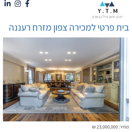
לתוכן
י.ת.מ. תיווך נדל"ן בשרון
בית פרטי למכירה צפון מזרח רעננה
מחיר: 23,000,000 ₪