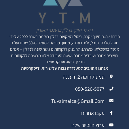
י.ת.מ. תיווך נדל"ן ברעננה והשרון
חברת י.ת.ם
תיווך יוקרה, ניהול והשקעות נדל"ן
הוקמה בשנת 2000 על ידי
תובל מלכה. תובל, יליד רעננה, מתווך מורשה למעלה מ-30 שנים ועו״ד
מגשר בהשכלתו. מטרתנו להעניק ללקוחותינו גישה שונה לנדל״ן – אנחנו
חושבים אחרת ועובדים אחרת. שיטת העבודה שלנו מבטיחה ללקוחותינו
תהליך פשוט ועסקה יעילה.
אנחנו מחויבים לסטנדרט גבוה של שירות ודיסקרטיות
סמטת חומה 2, רעננה
050-526-5077
Tuvalmalca@gmail.com
עקבו אחרינו
ערוץ היוטיוב שלנו