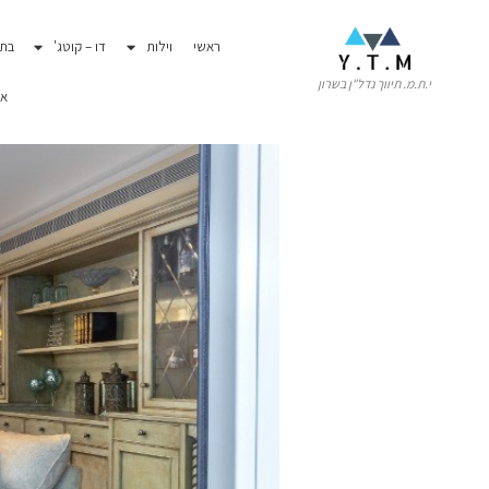
לתוכן
ראשי
וילות
דו – קוטג'
בתי
בית פרטי למכירה צפון
י.ת.מ. תיווך נדל"ן בשרון
או