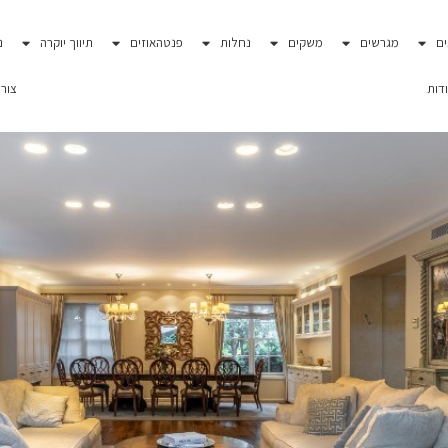
ם
מגרשים
משקים
נחלות
פנטהאוזים
תיווך יוקרה
נ
 מזרח רעננה
דות
צור