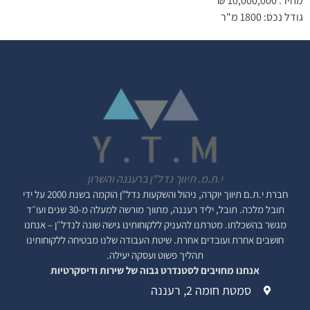
מחיר: 10,000,000 ₪
גודל נכס: 1800 מ"ר
י.ת.מ. תיווך נדל"ן ברעננה והשרון
חברת י.ת.ם
תיווך יוקרה, ניהול והשקעות נדל"ן
הוקמה בשנת 2000 על ידי
תובל מלכה. תובל, יליד רעננה, מתווך מורשה למעלה מ-30 שנים ועו״ד
מגשר בהשכלתו. מטרתנו להעניק ללקוחותינו גישה שונה לנדל״ן – אנחנו
חושבים אחרת ועובדים אחרת. שיטת העבודה שלנו מבטיחה ללקוחותינו
תהליך פשוט ועסקה יעילה.
אנחנו מחויבים לסטנדרט גבוה של שירות ודיסקרטיות
סמטת חומה 2, רעננה