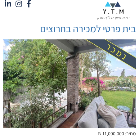
לתוכן
י.ת.מ. תיווך נדל"ן בשרון
בית פרטי למכירה בחרוצים
מחיר: 11,000,000 ₪