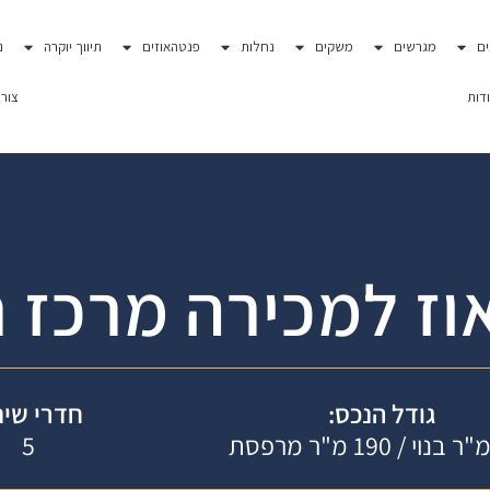
ם
מגרשים
משקים
נחלות
פנטהאוזים
תיווך יוקרה
נ
דות
צור
ז למכירה מרכז 
גודל הנכס:
חדרי שינ
5