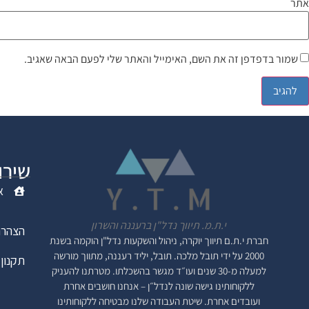
אתר
שמור בדפדפן זה את השם, האימייל והאתר שלי לפעם הבאה שאגיב.
שירו
א
י.ת.מ. תיווך נדל"ן ברעננה והשרון
הצהרת
חברת י.ת.ם
תיווך יוקרה, ניהול והשקעות נדל"ן
הוקמה בשנת
2000 על ידי תובל מלכה. תובל, יליד רעננה, מתווך מורשה
תקנון 
למעלה מ-30 שנים ועו״ד מגשר בהשכלתו. מטרתנו להעניק
ללקוחותינו גישה שונה לנדל״ן – אנחנו חושבים אחרת
ועובדים אחרת. שיטת העבודה שלנו מבטיחה ללקוחותינו