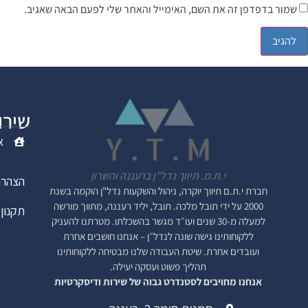
שמור בדפדפן זה את השם, האימייל והאתר שלי לפעם הבאה שאגיב.
שירו
א
י.ת.מ. תיווך נדל"ן ברעננה והשרון
הצהרת
חברת י.ת.ם
תיווך יוקרה, ניהול והשקעות נדל"ן
הוקמה בשנת
2000 על ידי תובל מלכה. תובל, יליד רעננה, מתווך מורשה
תקנון 
למעלה מ-30 שנים ועו״ד מגשר בהשכלתו. מטרתנו להעניק
ללקוחותינו גישה שונה לנדל״ן – אנחנו חושבים אחרת
ועובדים אחרת. שיטת העבודה שלנו מבטיחה ללקוחותינו
תהליך פשוט ועסקה יעילה.
אנחנו מחויבים לסטנדרט גבוה של שירות ודיסקרטיות