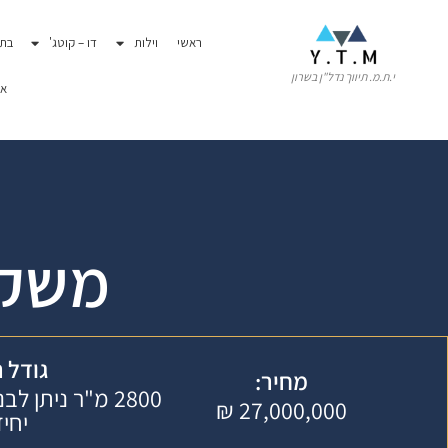
לתוכן
ראשי
וילות
דו – קוטג'
בתי
י.ת.מ. תיווך נדל"ן בשרון
או
משק 
גודל 
מחיר:
27,000,000 ₪
יחי