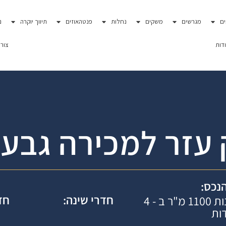
ם
מגרשים
משקים
נחלות
פנטהאוזים
תיווך יוקרה
נ
דות
צור
עזר למכירה גבעת
הנכס:
חדרי שינה:
חד
2800 מ"ר ניתן לבנות 1100 מ"ר ב - 4
דות