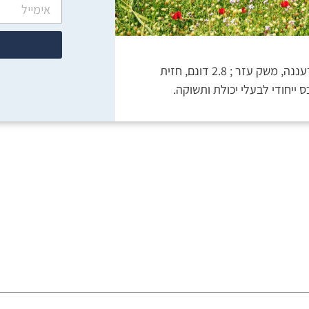
למכירה במושב גבעת חן – בין הוד השרון לרעננה, משק עזר ; 2.8 דונם, חזית