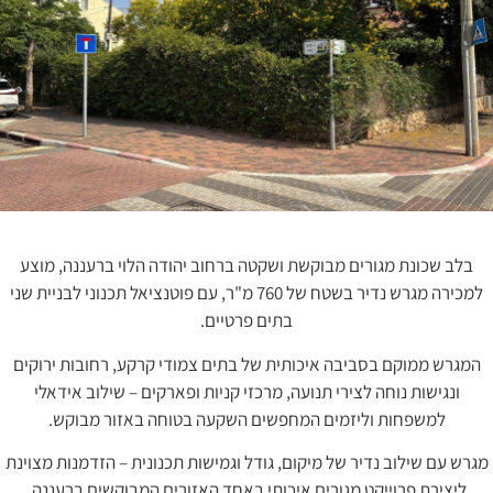
בלב שכונת מגורים מבוקשת ושקטה ברחוב יהודה הלוי ברעננה, מוצע
למכירה מגרש נדיר בשטח של 760 מ"ר, עם פוטנציאל תכנוני לבניית שני
בתים פרטיים.
המגרש ממוקם בסביבה איכותית של בתים צמודי קרקע, רחובות ירוקים
ונגישות נוחה לצירי תנועה, מרכזי קניות ופארקים – שילוב אידאלי
למשפחות וליזמים המחפשים השקעה בטוחה באזור מבוקש.
מגרש עם שילוב נדיר של מיקום, גודל וגמישות תכנונית – הזדמנות מצוינת
ליצירת פרוייקט מגורים איכותי באחד האזורים המבוקשים ברעננה.