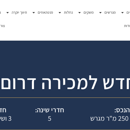
ם
מגרשים
משקים
נחלות
פנטהאוזים
תיווך יוקרה
נ
דות
צור
דש למכירה דרום 
הנכס:
חדרי שינה:
חדר
5
3 ושירותי אורחים