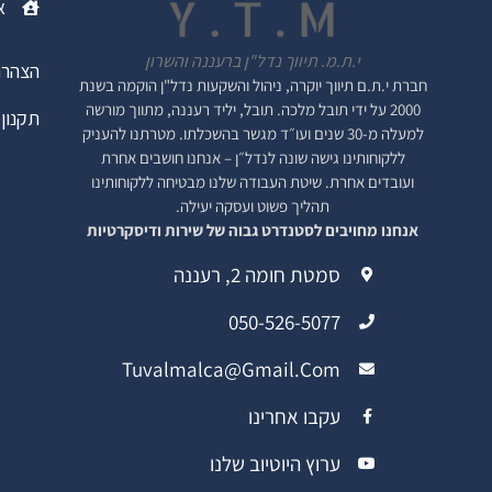
א
י.ת.מ. תיווך נדל"ן ברעננה והשרון
הצהרת
חברת י.ת.ם
תיווך יוקרה, ניהול והשקעות נדל"ן
הוקמה בשנת
2000 על ידי תובל מלכה. תובל, יליד רעננה, מתווך מורשה
תקנון 
למעלה מ-30 שנים ועו״ד מגשר בהשכלתו. מטרתנו להעניק
ללקוחותינו גישה שונה לנדל״ן – אנחנו חושבים אחרת
ועובדים אחרת. שיטת העבודה שלנו מבטיחה ללקוחותינו
תהליך פשוט ועסקה יעילה.
אנחנו מחויבים לסטנדרט גבוה של שירות ודיסקרטיות
סמטת חומה 2, רעננה
050-526-5077
Tuvalmalca@gmail.com
עקבו אחרינו
ערוץ היוטיוב שלנו