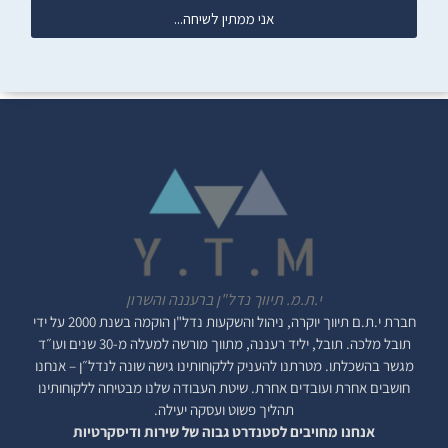
אני ממתין לשיחה...
י.ת.מ. תיווך נדל"ן ברעננה והשרון
חברת י.ת.ם
תיווך יוקרה, ניהול והשקעות נדל"ן
הוקמה בשנת 2000 על ידי
תובל מלכה. תובל, יליד רעננה, מתווך מורשה למעלה מ-30 שנים ועו״ד
מגשר בהשכלתו. מטרתנו להעניק ללקוחותינו גישה שונה לנדל״ן – אנחנו
חושבים אחרת ועובדים אחרת. שיטת העבודה שלנו מבטיחה ללקוחותינו
תהליך פשוט ועסקה יעילה.
אנחנו מחויבים לסטנדרט גבוה של שירות ודיסקרטיות